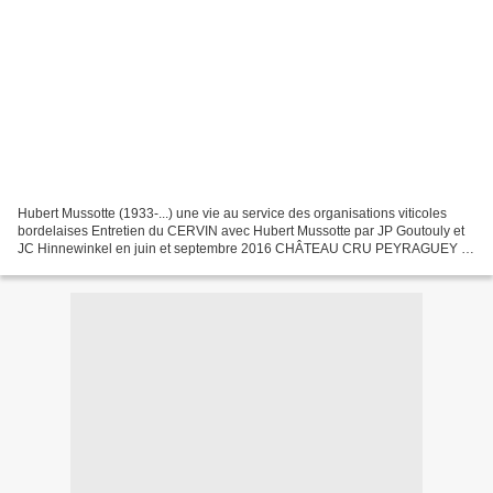
Hubert Mussotte (1933-...) une vie au service des organisations viticoles
bordelaises Entretien du CERVIN avec Hubert Mussotte par JP Goutouly et
JC Hinnewinkel en juin et septembre 2016 CHÂTEAU CRU PEYRAGUEY à
Preignac A gauche l’ancien chai avec les...