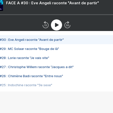
FACE A #30 : Eve Angeli raconte "Avant de partir"
#30 : Eve Angeli raconte "Avant de partir"
#29 : MC Solaar raconte "Bouge de là"
28 : Lorie raconte "Je vais vite"
#27 : Christophe Willem raconte "Jacques a dit"
#26 : Chimène Badi raconte "Entre nous"
#25 : Indochine raconte "3e sexe"
#24 : Zaho raconte "C'est chelou"
#23 : Patrick Bruel raconte "Au café des délices"
#22 : Kyo raconte "Le chemin"