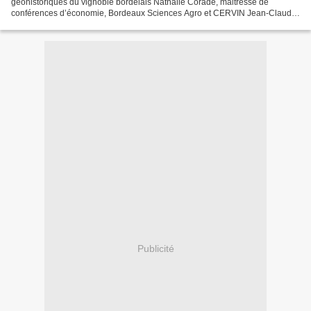
géohistoriques du vignoble bordelais Nathalie Corade, maitresse de
conférences d’économie, Bordeaux Sciences Agro et CERVIN Jean-Claude
Hinnewinkel, professeur émérite de Géographie, ADES (Aménagement,...
Publicité