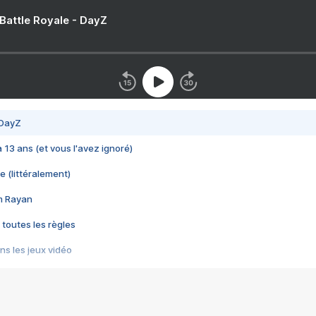
 Battle Royale - DayZ
 DayZ
 a 13 ans (et vous l'avez ignoré)
e (littéralement)
im Rayan
 toutes les règles
s les jeux vidéo
us choquant de Rockstar ? - Le scandale BULLY
e plus moche de Steam