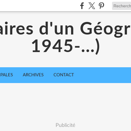
aires d'un Géog
1945-...)
IPALES
ARCHIVES
CONTACT
Publicité