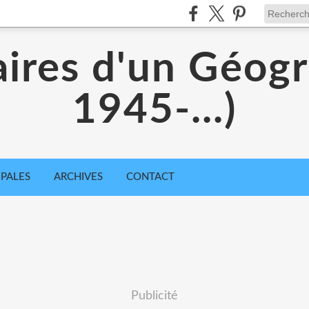
aires d'un Géog
1945-...)
IPALES
ARCHIVES
CONTACT
Publicité