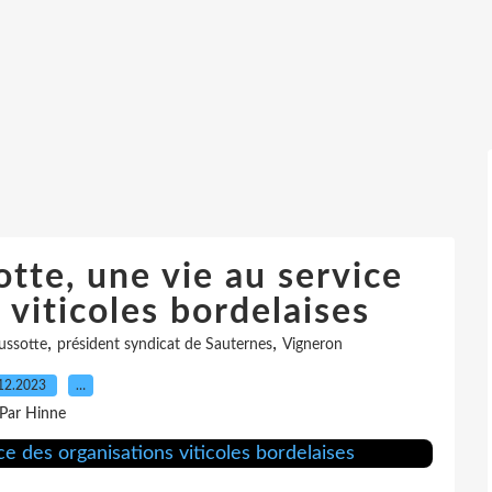
te, une vie au service
 viticoles bordelaises
,
,
ssotte
président syndicat de Sauternes
Vigneron
12.2023
…
Par Hinne